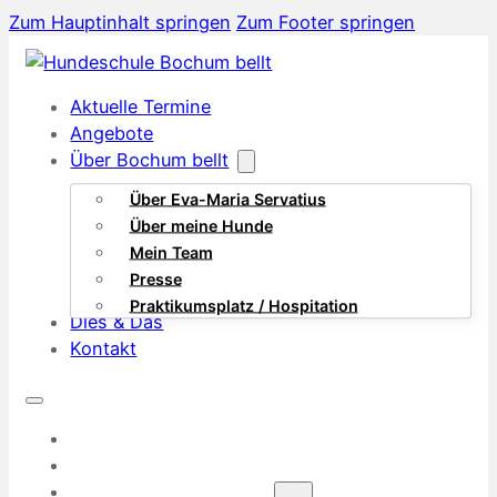
Zum Hauptinhalt springen
Zum Footer springen
Aktuelle Termine
Angebote
Über Bochum bellt
Über Eva-Maria Servatius
Über meine Hunde
Mein Team
Presse
Praktikumsplatz / Hospitation
Dies & Das
Kontakt
AKTUELLE TERMINE
ANGEBOTE
ÜBER BOCHUM BELLT