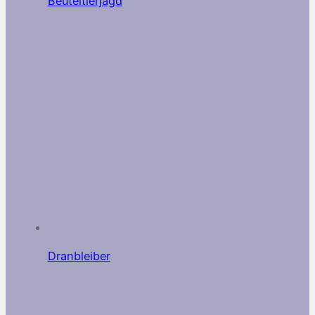
Beuteltierjagd
Dranbleiber