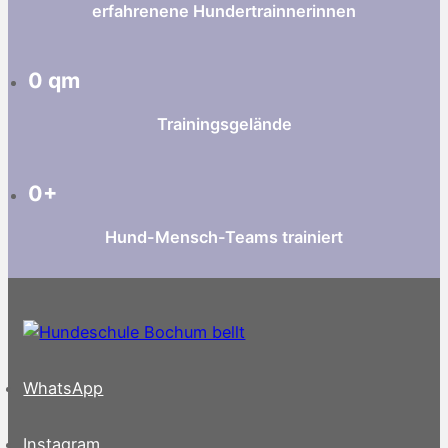
erfahrenene Hundertrainnerinnen
0
qm
Trainingsgelände
0
+
Hund-Mensch-Teams trainiert
WhatsApp
Instagram