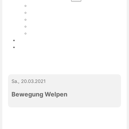
ÜBER EVA-MARIA SERVATIUS
ÜBER MEINE HUNDE
MEIN TEAM
PRESSE
PRAKTIKUMSPLATZ / HOSPITATION
DIES & DAS
KONTAKT
Sa., 20.03.2021
Bewegung Welpen