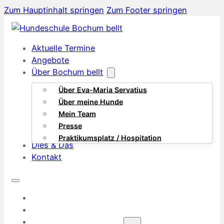
Zum Hauptinhalt springen
Zum Footer springen
Aktuelle Termine
Angebote
Über Bochum bellt
Über Eva-Maria Servatius
Über meine Hunde
Mein Team
Presse
Praktikumsplatz / Hospitation
Dies & Das
Kontakt
AKTUELLE TERMINE
ANGEBOTE
ÜBER BOCHUM BELLT