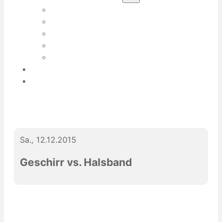
ÜBER EVA-MARIA SERVATIUS
ÜBER MEINE HUNDE
MEIN TEAM
PRESSE
PRAKTIKUMSPLATZ / HOSPITATION
DIES & DAS
KONTAKT
Sa., 12.12.2015
Geschirr vs. Halsband