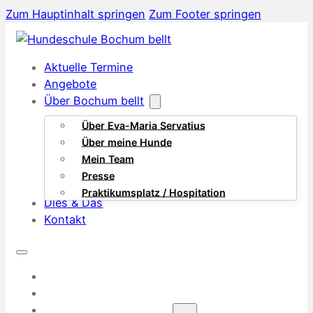
Zum Hauptinhalt springen
Zum Footer springen
Aktuelle Termine
Angebote
Über Bochum bellt
Über Eva-Maria Servatius
Über meine Hunde
Mein Team
Presse
Praktikumsplatz / Hospitation
Dies & Das
Kontakt
AKTUELLE TERMINE
ANGEBOTE
ÜBER BOCHUM BELLT