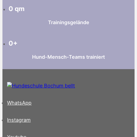
0
qm
Trainingsgelände
0
+
Hund-Mensch-Teams trainiert
WhatsApp
Instagram