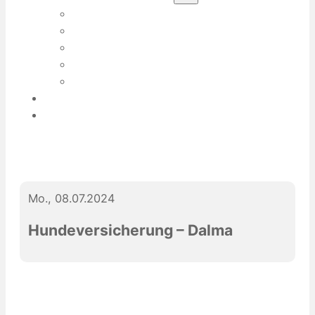
ÜBER EVA-MARIA SERVATIUS
ÜBER MEINE HUNDE
MEIN TEAM
PRESSE
PRAKTIKUMSPLATZ / HOSPITATION
DIES & DAS
KONTAKT
Mo., 08.07.2024
Hundeversicherung – Dalma