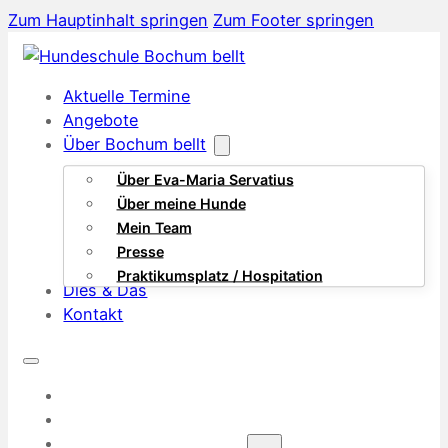
Zum Hauptinhalt springen
Zum Footer springen
Aktuelle Termine
Angebote
Über Bochum bellt
Über Eva-Maria Servatius
Über meine Hunde
Mein Team
Presse
Praktikumsplatz / Hospitation
Dies & Das
Kontakt
AKTUELLE TERMINE
ANGEBOTE
ÜBER BOCHUM BELLT