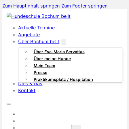
Zum Hauptinhalt springen
Zum Footer springen
Aktuelle Termine
Angebote
Über Bochum bellt
Über Eva-Maria Servatius
Über meine Hunde
Mein Team
Presse
Praktikumsplatz / Hospitation
Dies & Das
Kontakt
AKTUELLE TERMINE
ANGEBOTE
ÜBER BOCHUM BELLT